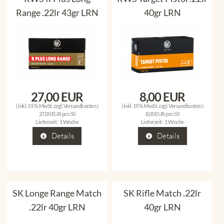
Range .22lr 43gr LRN
40gr LRN
27,00 EUR
8,00 EUR
( inkl. 19 % MwSt. zzgl.
Versandkosten
)
( inkl. 19 % MwSt. zzgl.
Versandkosten
)
27,00 EUR pro 50
8,00 EUR pro 50
Lieferzeit:
1 Woche
Lieferzeit:
1 Woche
Details
Details
SK Longe Range Match
SK Rifle Match .22lr
.22lr 40gr LRN
40gr LRN