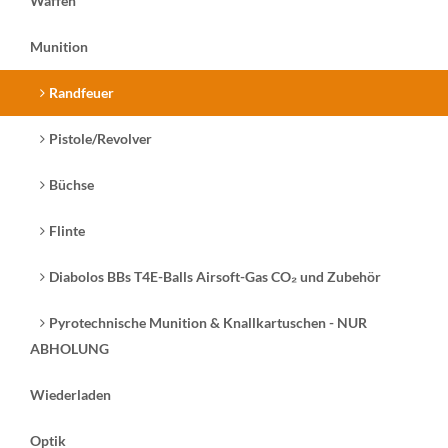
Waffen
Munition
Randfeuer
Pistole/Revolver
Büchse
Flinte
Diabolos BBs T4E-Balls Airsoft-Gas CO₂ und Zubehör
Pyrotechnische Munition & Knallkartuschen - NUR
ABHOLUNG
Wiederladen
Optik