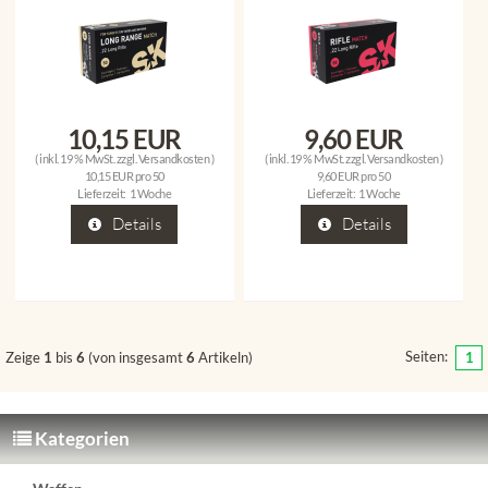
10,15 EUR
9,60 EUR
( inkl. 19 % MwSt. zzgl.
Versandkosten
)
( inkl. 19 % MwSt. zzgl.
Versandkosten
)
10,15 EUR pro 50
9,60 EUR pro 50
Lieferzeit:
1 Woche
Lieferzeit:
1 Woche
Details
Details
Seiten:
Zeige
1
bis
6
(von insgesamt
6
Artikeln)
1
Kategorien