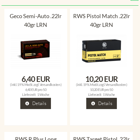
Geco Semi-Auto .22lr
RWS Pistol Match .22lr
40gr LRN
40gr LRN
6,40 EUR
10,20 EUR
( inkl. 19 % MwSt. zzgl.
Versandkosten
)
( inkl. 19 % MwSt. zzgl.
Versandkosten
)
6,40 EUR pro 50
10,20 EUR pro 50
Lieferzeit:
1 Woche
Lieferzeit:
1 Woche
Details
Details
RWS R Plus Long
RWS Target Pistol .22lr