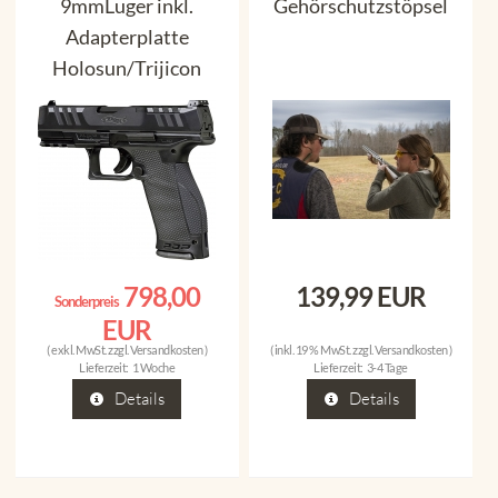
9mmLuger inkl.
Gehörschutzstöpsel
Adapterplatte
Holosun/Trijicon
798,00
139,99 EUR
Sonderpreis
EUR
( exkl. MwSt. zzgl.
Versandkosten
)
( inkl. 19 % MwSt. zzgl.
Versandkosten
)
Lieferzeit:
1 Woche
Lieferzeit:
3-4 Tage
Details
Details