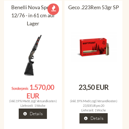
Benelli Nova Speed
Geco .223Rem 53gr SP
12/76 - in 61 cm auf
Lager
1.570,00
23,50 EUR
Sonderpreis
EUR
( inkl. 19 % MwSt. zzgl.
Versandkosten
)
( inkl. 19 % MwSt. zzgl.
Versandkosten
)
Lieferzeit:
1 Woche
23,50 EUR pro 20
Lieferzeit:
1 Woche
Details
Details