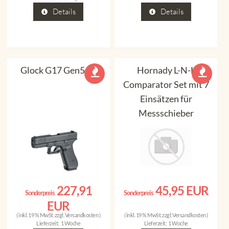
Details
Details
Glock G17 Gen5 FS
Hornady L-N-L
Comparator Set mit 7
Einsätzen für
Messschieber
227,91
45,95 EUR
Sonderpreis
Sonderpreis
EUR
( inkl. 19 % MwSt. zzgl.
Versandkosten
)
( inkl. 19 % MwSt. zzgl.
Versandkosten
)
Lieferzeit:
1 Woche
Lieferzeit:
1 Woche