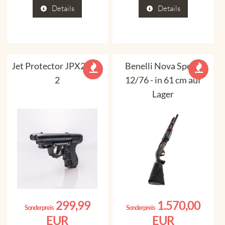
Details
Details
Jet Protector JPX2 Gen
Benelli Nova Speed
2
12/76 - in 61 cm auf
Lager
299,99
1.570,00
Sonderpreis
Sonderpreis
EUR
EUR