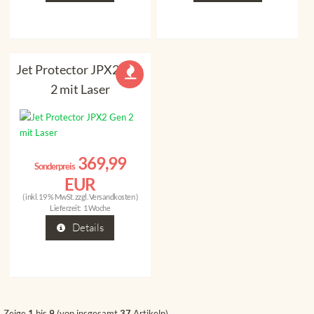
Jet Protector JPX2 Gen
2 mit Laser
369,99
Sonderpreis
EUR
( inkl. 19 % MwSt. zzgl.
Versandkosten
)
Lieferzeit:
1 Woche
Details
Zeige
1
bis
9
(von insgesamt
37
Artikeln)