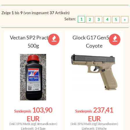
Zeige
1
bis
9
(von insgesamt
37
Artikeln)
Seiten:
1
2
3
4
5
»
Vectan SP2 Practical
Glock G17 Gen5 FS
500g
Coyote
103,90
237,41
Sonderpreis
Sonderpreis
EUR
EUR
( inkl. 19 % MwSt. zzgl.
Versandkosten
)
( inkl. 19 % MwSt. zzgl.
Versandkosten
)
Lieferzeit:
3-4 Tage
Lieferzeit:
1 Woche