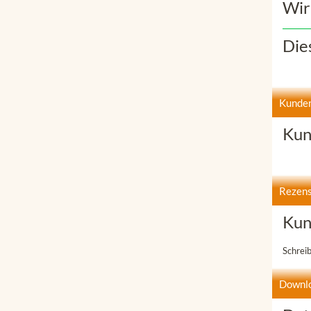
Wir
Die
Kunden
Kun
Rezens
Kun
Schrei
Downl