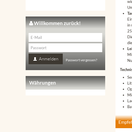
wi
Um
Ta
Ei
Willkommen zurück!
in
25
Di
di
Le
Mi
Anmelden
Passwort vergessen?
Nu
Techni
Se
Währungen
Li
Op
Mi
La
Ba
Empfe