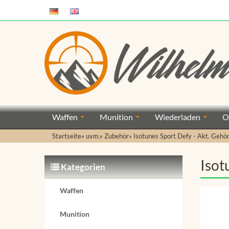
Waffen
Munition
Wiederladen
O
Startseite
»
uvm.
»
Zubehör
»
Isotunes Sport Defy - Akt. Gehö
Isot
Kategorien
Waffen
Munition