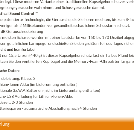
derlegt. Diese moderne Variante eines traditionellen Kapselgehörschutzes verf
gebungsgeräusche wahrnimmt und Schussgeräusche dämmt.
ctical Sound Control™
ne patentierte Technologie, die Geräusche, die Sie hören möchten, bis zum 8-fa
 weniger als 2 Millisekunden vor gesundheitsschädlichem Schusslärm schützt.
 dB Geräuschreduzierung
e meisten Schüsse werden mit einer Lautstärke von 150 bis 170 Dezibel abgeg
esen gefährlichen Lärmpegel und schießen Sie den größten Teil des Tages sicher
icht und komfortabel
t nur 15,5 Unzen (440 g) ist dieser Kapselgehörschutz fast ein halbes Pfund le
tzen Sie den ventilierten Kopfbügel und die Memory-Foam-Ohrpolster für gan
sche Daten:
ndeleistung: Klasse 2
thium-Ionen Akku (im Lieferumfang enthalten)
tionale 3xAAA Batterien (nicht im Lieferumfang enthalten)
cro-USB Aufladung für Lithium-Ionen-Akku
dezeit: 2-3 Stunden
tteriesparen - automatische Abschaltung nach 4 Stunden
hlung