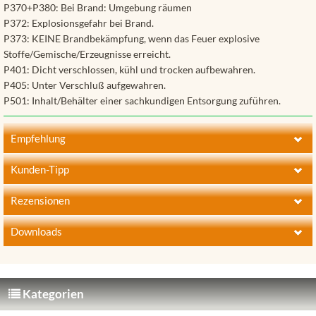
P370+P380: Bei Brand: Umgebung räumen
P372: Explosionsgefahr bei Brand.
P373: KEINE Brandbekämpfung, wenn das Feuer explosive
Stoffe/Gemische/Erzeugnisse erreicht.
P401: Dicht verschlossen, kühl und trocken aufbewahren.
P405: Unter Verschluß aufgewahren.
P501: Inhalt/Behälter einer sachkundigen Entsorgung zuführen.
Empfehlung
Wir empfehlen Ihnen noch folgende
Kunden-Tipp
Produkte:
Kunden, die diesen Artikel kauften,
Rezensionen
haben auch folgende Artikel bestellt:
Dieses Produkt ist z.B. kompatibel zu:
Kundenrezensionen:
Downloads
Datei:
Schreiben Sie die erste Kundenrezension!
Kategorien